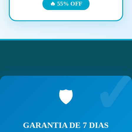
🔥 55% OFF
🛡️
GARANTIA DE 7 DIAS