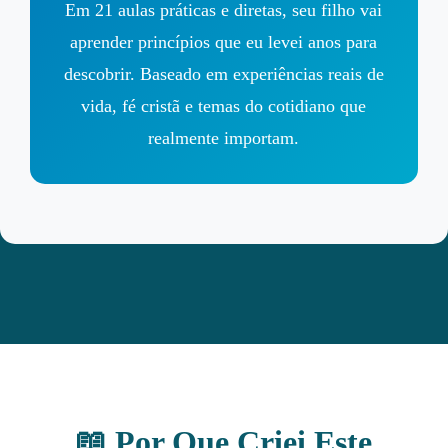
Em 21 aulas práticas e diretas, seu filho vai
aprender princípios que eu levei anos para
descobrir. Baseado em experiências reais de
vida, fé cristã e temas do cotidiano que
realmente importam.
📖 Por Que Criei Este